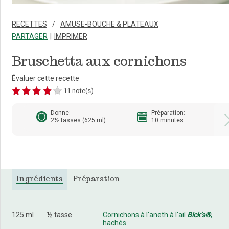
RECETTES
AMUSE-BOUCHE & PLATEAUX
PARTAGER
IMPRIMER
Bruschetta aux cornichons
Évaluer cette recette
11 note(s)
Donne:
Préparation:
2½ tasses (625 ml)
10 minutes
Ingrédients
Préparation
125 ml
½ tasse
Cornichons à l'aneth à l'ail
Bick’s®
,
hachés