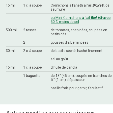
15 ml
1 c. à soupe
Cornichons à l'aneth à l'ail
Bick’s®
, de
saumure
ou Mini-Cornichons à l'ail
Bick’s®
avec
50 % moins de sel
500 ml
2 tasses
de tomates, épépinées, coupées en
petits dés
2
gousses d’ail, émincées
30 ml
2 c. à soupe
de basilic séché, haché finement
sel au goût
15 ml
1 c. à soupe
d’huile de canola
1 baguette
de 18" (45 cm), coupée en tranches de
½" (1 cm) d’épaisseur
basilic frais pour garnir, facultatif
Autres recettes que vous aimerez